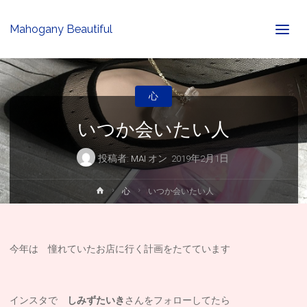
Mahogany Beautiful
心
いつか会いたい人
投稿者:
MAI
オン
2019年2月1日
ホ
心
いつか会いたい人
ー
ム
今年は 憧れていたお店に行く計画をたてています
インスタで
しみずたいき
さんをフォローしてたら