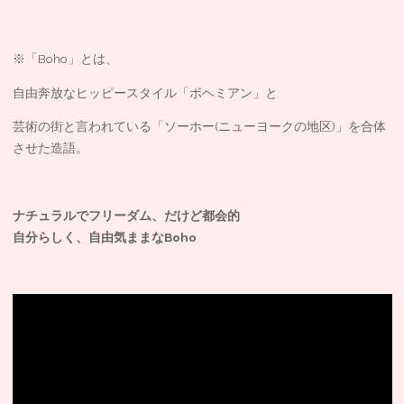
※「Boho」とは、
自由奔放なヒッピースタイル「ボヘミアン」と
芸術の街と言われている「ソーホー(ニューヨークの地区)」を合体
させた造語。
ナチュラルでフリーダム、だけど都会的
自分らしく、自由気ままなBoho