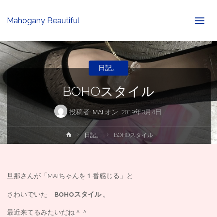
Mahogany Beautiful
日記。
BOHOスタイル
投稿者:
MAI
オン
2019年3月4日
ホ
日記。
BOHOスタイル
ー
ム
旦那さんが「MAIちゃんを１番感じる」と
さわいでいた
BOHOスタイル
。
最近来てるみたいだね＾＾