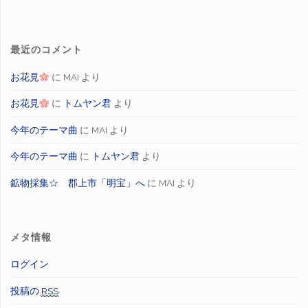
最近のコメント
お花見
に
MAI
より
お花見
に
トムヤン君
より
今年のテーマ曲
に
MAI
より
今年のテーマ曲
に
トムヤン君
より
鉱物採集☆ 郡上市「明宝」へ
に
MAI
より
メタ情報
ログイン
投稿の
RSS