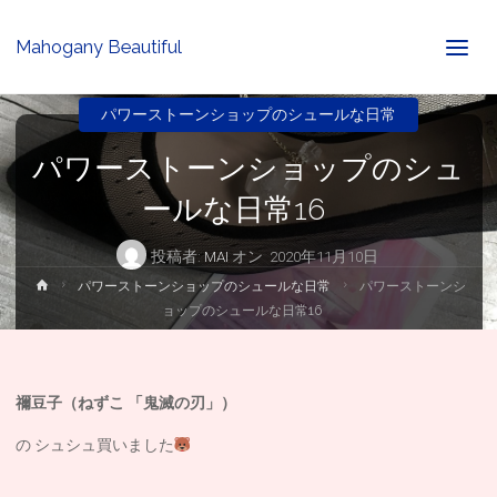
Mahogany Beautiful
パワーストーンショップのシュールな日常
パワーストーンショップのシュ
ールな日常16
投稿者:
MAI
オン
2020年11月10日
ホ
パワーストーンショップのシュールな日常
パワーストーンシ
ー
ョップのシュールな日常16
ム
禰豆子（ねずこ 「
鬼滅の刃」）
の シュシュ買いました