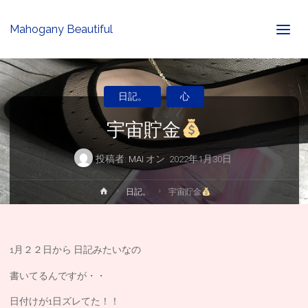
Mahogany Beautiful
日記。
心
宇宙貯金
投稿者:
MAI
オン
2022年1月30日
ホ
日記。
宇宙貯金
ー
ム
1月２２日から 日記みたいなの
書いてるんですが・・
日付けが1日ズレてた！！