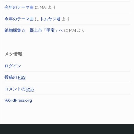
今年のテーマ曲
に
MAI
より
今年のテーマ曲
に
トムヤン君
より
鉱物採集☆ 郡上市「明宝」へ
に
MAI
より
メタ情報
ログイン
投稿の
RSS
コメントの
RSS
WordPress.org