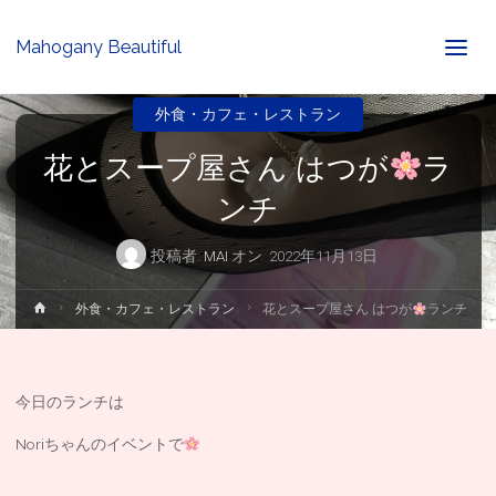
Mahogany Beautiful
外食・カフェ・レストラン
花とスープ屋さん はつが
ラ
ンチ
投稿者:
MAI
オン
2022年11月13日
ホ
外食・カフェ・レストラン
花とスープ屋さん はつが
ランチ
ー
ム
今日のランチは
Noriちゃんのイベントで