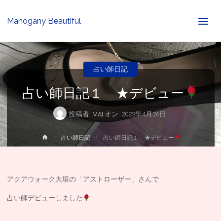
Mahogany Beautiful
占い師日記
占い師日記１ ★デビュー
投稿者:
MAI
オン
2023年4月26日
ホ
占い師日記
占い師日記１ ★デビュー
ー
ム
アクアウォーク大垣の「アストローザー」さんで
占い師デビューしました