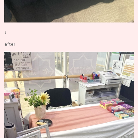
↓
after