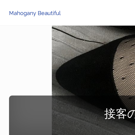
Mahogany Beautiful
接客