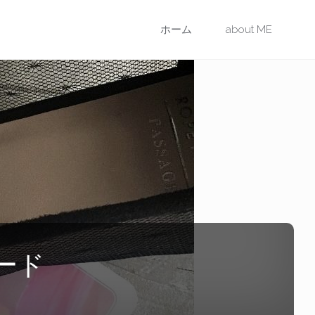
コ
ホーム
about ME
ン
テ
ン
ツ
に
ス
カード
キ
ッ