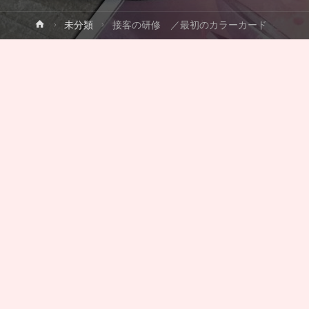
ホ
未分類
接客の研修 ／最初のカラーカード
ー
ム