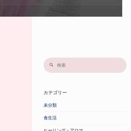
プ
す
る
検
検
索
索
結
果
カテゴリー
未分類
食生活
ヒーリング・アロマ