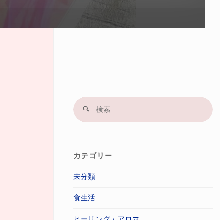
プ
す
る
検
検
索
索
結
果
カテゴリー
未分類
食生活
ヒーリング・アロマ