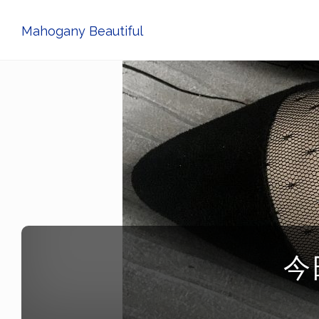
Mahogany Beautiful
今