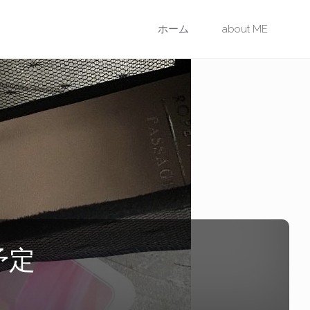
コ
ホーム
about ME
ン
テ
ン
ツ
に
ス
予定
キ
ッ