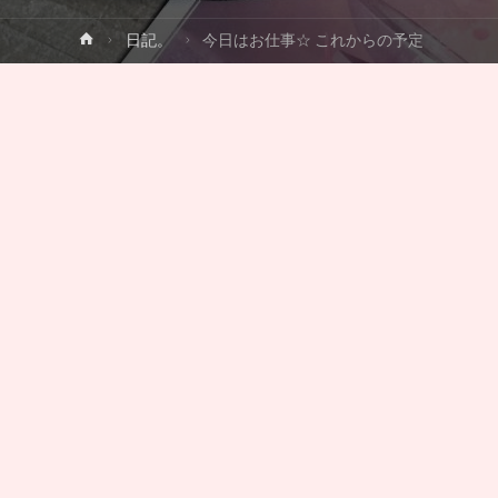
ホ
日記。
今日はお仕事☆ これからの予定
ー
ム