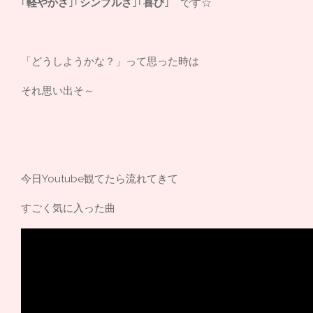
｢
軽やかさ
｣｢
シンプルさ
｣｢
喜び
｣ です☆
「どうしようかな？」って思った時は
それ思い出そ～
今日Youtube観てたら流れてきて
すごく気に入った曲