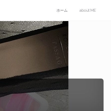
コ
ホーム
about ME
ン
テ
ン
ツ
に
ス
キ
ッ