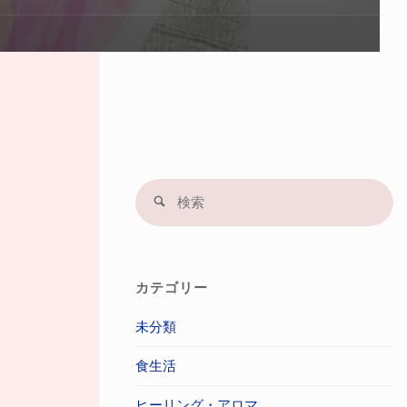
プ
す
る
検
検
索
索
結
果
カテゴリー
未分類
食生活
ヒーリング・アロマ