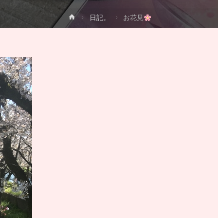
ホ
日記。
お花見
ー
ム