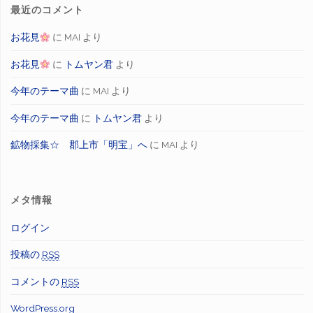
最近のコメント
お花見
に
MAI
より
お花見
に
トムヤン君
より
今年のテーマ曲
に
MAI
より
今年のテーマ曲
に
トムヤン君
より
鉱物採集☆ 郡上市「明宝」へ
に
MAI
より
メタ情報
ログイン
投稿の
RSS
コメントの
RSS
WordPress.org