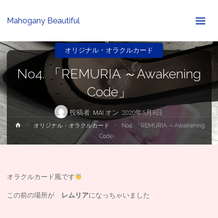
Mahogany Beautiful
オリジナル・オラクルカード
No4. 「REMURIA ～Awakening
Code」
投稿者:
MAI
オン
2020年5月8日
ホ
オリジナル・オラクルカード
No4. 「REMURIA ～Awakening
ー
Code」
ム
オラクルカード風です
この前の場所が
レムリア
になっちゃいました