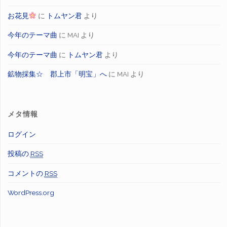
お花見
に
トムヤン君
より
今年のテーマ曲
に
MAI
より
今年のテーマ曲
に
トムヤン君
より
鉱物採集☆ 郡上市「明宝」へ
に
MAI
より
メタ情報
ログイン
投稿の
RSS
コメントの
RSS
WordPress.org