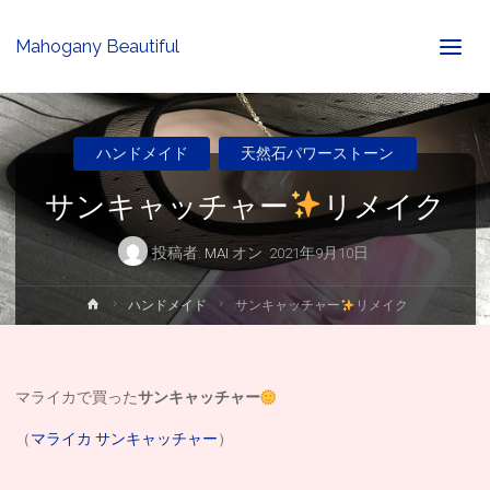
Mahogany Beautiful
ハンドメイド
天然石パワーストーン
サンキャッチャー
リメイク
投稿者:
MAI
オン
2021年9月10日
ホ
ハンドメイド
サンキャッチャー
リメイク
ー
ム
マライカで買った
サンキャッチャー
（
マライカ サンキャッチャー
）