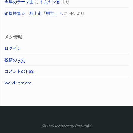
今年のテーマ曲
に
トムヤン君
より
鉱物採集☆ 郡上市「明宝」へ
に
MAI
より
メタ情報
ログイン
投稿の
RSS
コメントの
RSS
WordPress.org
©2026 Mahogany Beautiful