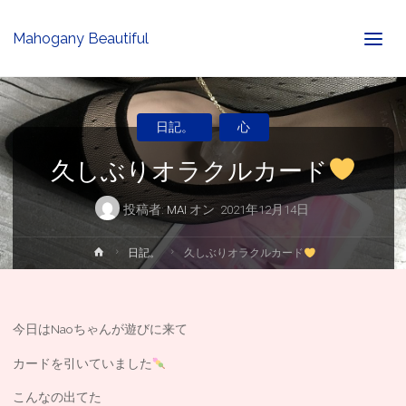
Mahogany Beautiful
日記。
心
久しぶりオラクルカード
投稿者:
MAI
オン
2021年12月14日
ホ
日記。
久しぶりオラクルカード
ー
ム
今日はNaoちゃんが遊びに来て
カードを引いていました
こんなの出てた