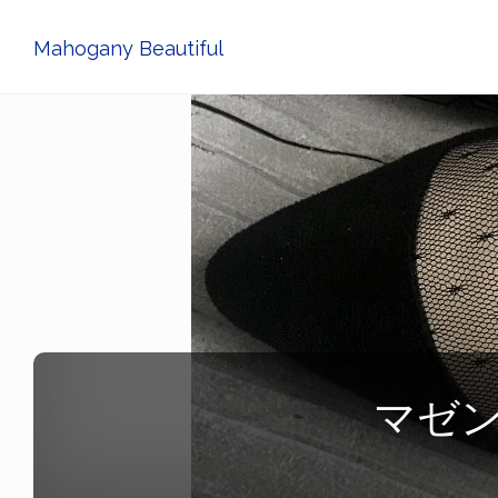
Mahogany Beautiful
マゼ