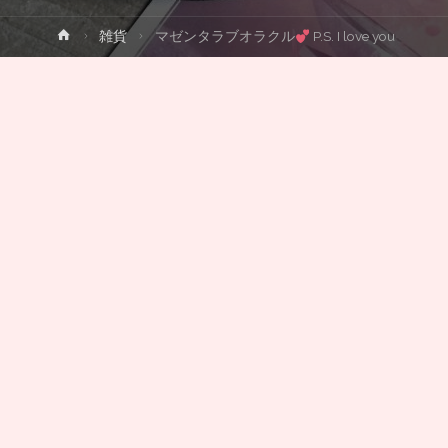
ホ
雑貨
マゼンタラブオラクル
P.S. I love you
ー
ム