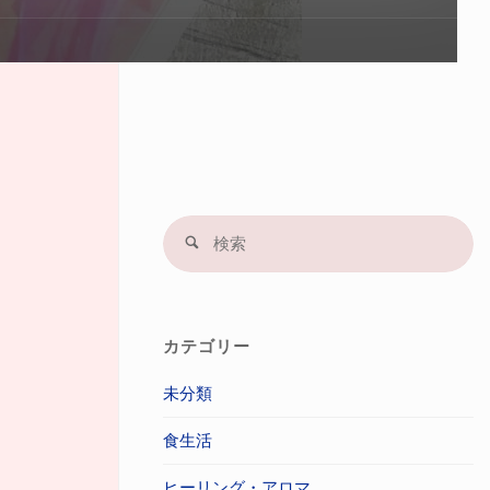
プ
す
る
検
検
索
索
結
果
カテゴリー
未分類
食生活
ヒーリング・アロマ