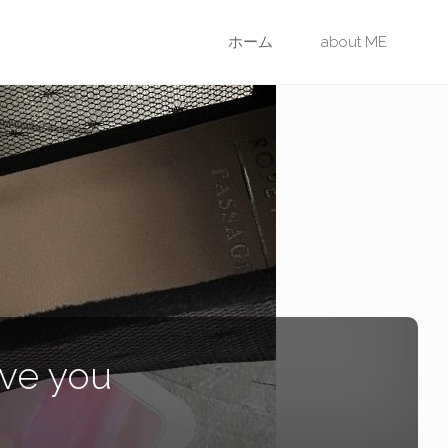
コ
ホーム
about ME
ン
テ
ン
ツ
に
ス
love you
キ
ッ