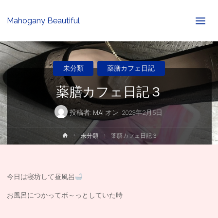
Mahogany Beautiful
未分類
薬膳カフェ日記
薬膳カフェ日記３
投稿者:
MAI
オン
2023年2月5日
ホ
未分類
薬膳カフェ日記３
ー
ム
今日は寝坊して昼風呂
お風呂につかってボ～っとしていた時