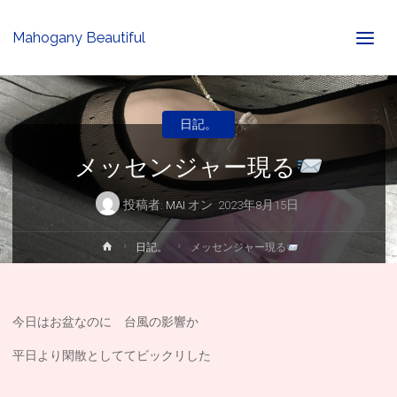
Mahogany Beautiful
日記。
メッセンジャー現る
投稿者:
MAI
オン
2023年8月15日
ホ
日記。
メッセンジャー現る
ー
ム
今日はお盆なのに 台風の影響か
平日より閑散としててビックリした