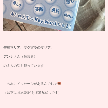
聖母マリア
、
マグダラのマリア
、
アンナ
さん（預言者）
の３人の話も載っています
この本にメッセージがあるんでしょ
（以下は 本の記述をほぼ丸写しです）