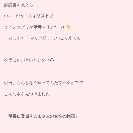
解説書を見たら
GOLDが
イエスキリスト
で
ラピスラズリが
聖母マリア
だった
（とにかく 「マリア様 」しつこく来てる）
今度は何が言いたいの？
翌日、なんとなく寄ってみたブックオフで
こんな本を見つけました
「
聖書に登場する１９人の女性の物語
」