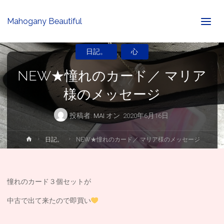
Mahogany Beautiful
日記。
心
NEW★憧れのカード／ マリア
様のメッセージ
投稿者:
MAI
オン
2020年6月16日
ホ
日記。
NEW★憧れのカード／ マリア様のメッセージ
ー
ム
憧れのカード３個セットが
中古で出て来たので即買い