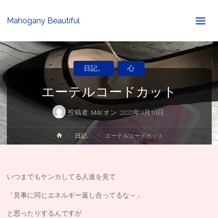
Mahogany Beautiful
日記。
心
エーテルコードカット
投稿者:
MAI
オン
2020年9月14日
ホ
日記。
エーテルコードカット
ー
ム
いつまでもケンカしてる人達を見て
「見事に同じエネルギー返し合ってるな～」
と思ったりするんですが