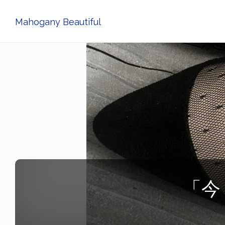
Mahogany Beautiful
「今