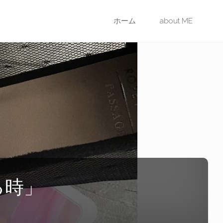
コ
ホーム
about ME
ン
テ
ン
ツ
に
ス
る時」
キ
ッ