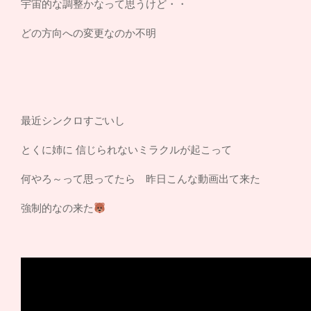
宇宙的な調整かなって思うけど・・
どの方向への変更なのか不明
最近シンクロすごいし
とくに姉に 信じられないミラクルが起こって
何やろ～って思ってたら 昨日こんな動画出て来た
強制的なの来た