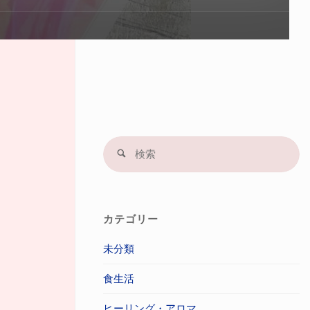
プ
す
る
検
検
索
索
結
果
カテゴリー
未分類
食生活
ヒーリング・アロマ