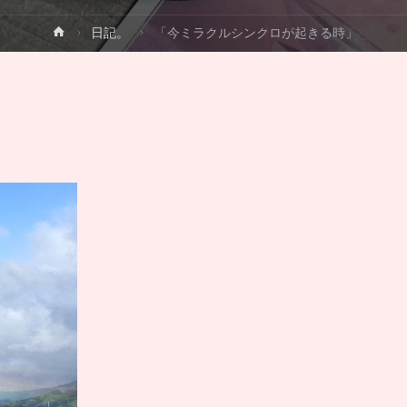
ホ
日記。
「今ミラクルシンクロが起きる時」
ー
ム