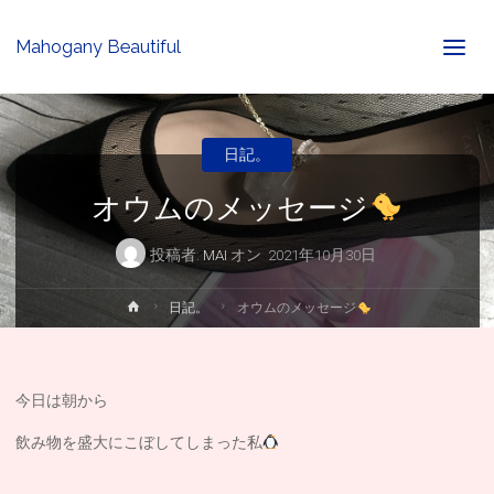
Mahogany Beautiful
日記。
オウムのメッセージ
投稿者:
MAI
オン
2021年10月30日
ホ
日記。
オウムのメッセージ
ー
ム
今日は朝から
飲み物を盛大にこぼしてしまった私