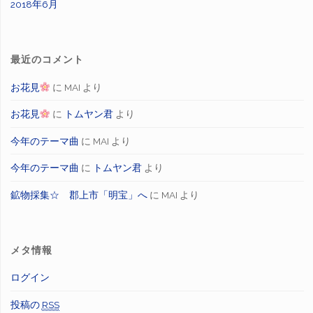
2018年6月
最近のコメント
お花見
に
MAI
より
お花見
に
トムヤン君
より
今年のテーマ曲
に
MAI
より
今年のテーマ曲
に
トムヤン君
より
鉱物採集☆ 郡上市「明宝」へ
に
MAI
より
メタ情報
ログイン
投稿の
RSS