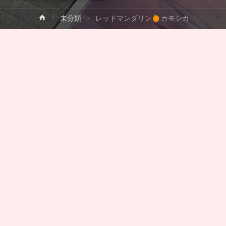
ホ
未分類
レッドマンダリン
カモシカ
ー
ム