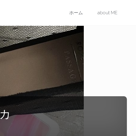
コ
ホーム
about ME
ン
テ
ン
ツ
に
ス
カ
キ
ッ