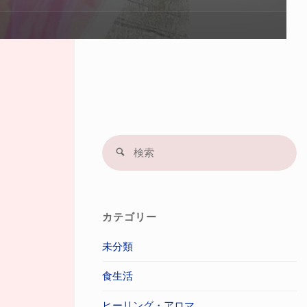
プ
す
る
検
検
索
索
結
果
カテゴリー
未分類
食生活
ヒーリング・アロマ