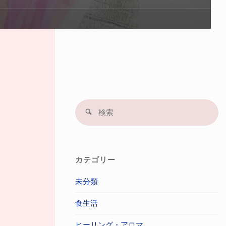
プ
す
る
検
検
索
索
結
果
カテゴリー
未分類
食生活
ヒーリング・アロマ