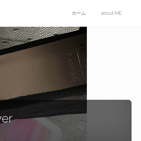
コ
ホーム
about ME
ン
テ
ン
ツ
に
ス
er
キ
ッ