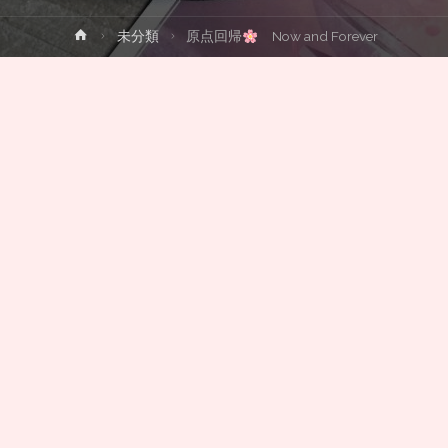
ホ
未分類
原点回帰
Now and Forever
ー
ム