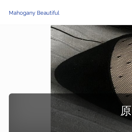
Mahogany Beautiful
原