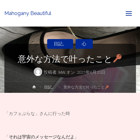
Mahogany Beautiful
日記。
心
意外な方法で叶ったこと
投稿者:
MAI
オン
2021年6月25日
ホ
日記。
意外な方法で叶ったこと
ー
ム
「カフェぷらな」さんに行った時
「
それは宇宙のメッセージなんだよ
」