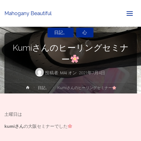
Mahogany Beautiful
日記。
心
Kumiさんのヒーリングセミナ
ー
投稿者:
MAI
オン
2021年7月4日
ホ
日記。
Kumiさんのヒーリングセミナー
ー
ム
土曜日は
kumiさん
の大阪セミナーでした