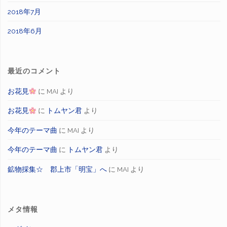
2018年7月
2018年6月
最近のコメント
お花見
に
MAI
より
お花見
に
トムヤン君
より
今年のテーマ曲
に
MAI
より
今年のテーマ曲
に
トムヤン君
より
鉱物採集☆ 郡上市「明宝」へ
に
MAI
より
メタ情報